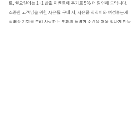
로, 월요일에는 1+1 반값 이벤트에 추가로 5% 더 할인해 드립니다.
소중한 고객님을 위한 사은품:​ 구매 시, 사은품 칙칙이와 여성흥분제
퀵배송​ 기회를 드려 사랑하는 분과의 특별한 순간을 더욱 빛나게 만들
어 드립니다. 사은품 칙칙이, 여성흥분제 퀵배송은 저희의 감사한 마
음입니다.
남성 확대크림에 대한 고민이나 디시에서 오가는 네노마정 vs 프릴리
지​ 비교에 휩쓸리지 마시고, 지금 바로 ✅하나약국✅의 객관적인 상담
을 통해 올바른 정보를 얻으세요. 공식 웹사이트( https://www.han
ayakguk.com​ )에서 더 많은 정보를 확인하실 수 있습니다. 정확한
비교와 현명한 선택으로 시작하는 건강하고 뜨거운 변화, ✅하나약국
✅이 안내하겠습니다.
✅하나약국✅에서 남성 확대크림​ 정보와 디시에서도 화제인 네노마
정 vs 프릴리지의 객관적 비교 정보를 확인하세요. 중년 남성 맞춤형