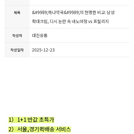
&#9989;하나약국&#9989;의 현명한 비교: 남성
제목
확대크림, 디시 논란 속 네노마정 vs 프릴리지
대진유통
작성자
2025-12-23
작성일자
1）1+1 반값 초특가
2）서울,경기퀵배송 서비스