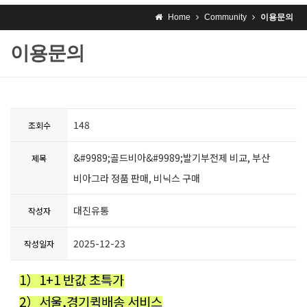
Home
Community
이용문의
이용문의
148
조회수
&#9989;골드비아&#9989;발기부전제 비교, 부산
제목
비아그라 정품 판매, 비닉스 구매
대진유통
작성자
2025-12-23
작성일자
1）1+1 반값 초특가
2）서울,경기퀵배송 서비스