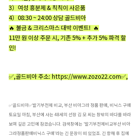
3）여성 흥분제 & 칙칙이 사은품
4）08:30 ~ 24:00 상담 골드비아
🔥 불금 & 크리스마스 대박 이벤트! 🔥
11만 원 이상 주문 시, 기존 5% + 추가 5% 파격 할
인!
✅,골드비아 주소: https://www.zozo22.com✅,
✅골드비아✅발기부전제 비교, 부산 비아그라 정품 판매, 비닉스 구매
토요일 아침, 부산에 사는 48세의 선장 김 모 씨는 창밖의 바다를 바라
보며 깊은 고민에 잠겼습니다. 검색창에는 '발기부전제비교부산 비아
그라정품판매비닉스 구매'라는 긴 문장이 떠 있었죠. 긴 항해 후 집에