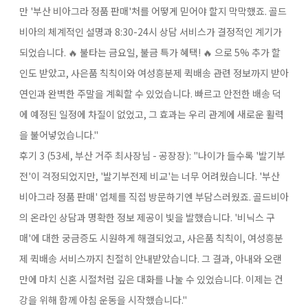
만 '부산 비아그라 정품 판매'처를 어떻게 믿어야 할지 막막했죠. 골드
비아의 체계적인 설명과 8:30-24시 상담 서비스가 결정적인 계기가
되었습니다. 🔥 불타는 금요일, 불금 특가 혜택! 🔥​ 으로 5% 추가 할
인도 받았고, 사은품 칙칙이와 여성흥분제 퀵배송​ 관련 정보까지 받아
연인과 완벽한 주말을 계획할 수 있었습니다. 빠르고 안전한 배송 덕
에 예정된 일정에 차질이 없었고, 그 효과는 우리 관계에 새로운 활력
을 불어넣었습니다."
후기 3 (53세, 부산 거주 최사장님 - 공장장):​ "나이가 들수록 '발기부
전'이 걱정되었지만, '발기부전제 비교'는 너무 어려웠습니다. '부산
비아그라 정품 판매' 업체를 직접 방문하기엔 부담스러웠죠. 골드비아
의 온라인 상담과 명확한 정보 제공이 빛을 발했습니다. '비닉스 구
매'에 대한 궁금증도 시원하게 해결되었고, 사은품 칙칙이, 여성흥분
제 퀵배송​ 서비스까지 친절히 안내받았습니다. 그 결과, 아내와 오랜
만에 마치 신혼 시절처럼 깊은 대화를 나눌 수 있었습니다. 이제는 건
강을 위해 함께 아침 운동을 시작했습니다."