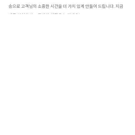
송으로 고객님의 소중한 시간을 더 가치 있게 만들어 드립니다. 지금
바로 경험하시고 특별한 혜택을 누리세요!
발기부전제 비교부터 정품 구매까지, 모든 길은 골드비아로
더 이상 '발기부전제 비교'에 혼란스러워하거나, '부산 비아그라 정품
판매'를 지역적으로만 찾지 마세요. 안전한 '비닉스 구매'의 모든 고
민, 골드비아가 명확한 해답으로 안내해 드립니다. 우리는 단순한 비
아그라 구매 사이트가 아닌, 비아마켓,
럭스비아, 비아몰과 차별화된 전문성과 신뢰성으로 여러분의 건강하
고 행복한 관계를 지키는 전국적 파트너입니다.
당신의 건강과 사랑을 위한 현명한 선택, 골드비아가 함께 하겠습니
다.
지금 바로 상담하시고, 확실한 변화를 경험해 보세요.
공식 웹사이트:​ https://www.zozo22.com
텔레그램 실시간 상담:​ @hanavia15
편리한 상담 시간:​ 오전 8:30 ~ 밤 12시 (연중무휴)