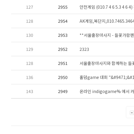
127
2955
안전게임 (010.7 4 6 5.3 4 6
128
2954
AK게임,복단지,010.7465.34
130
2953
**서울출장마사지 - 들꽃가람펜
129
2952
2323
128
2951
서울출장마사지와 함께하는 들꽃
136
2950
홀­덤game 대회 "&#9471;&#10
143
2949
온라인 indigogame% 에서 카­지