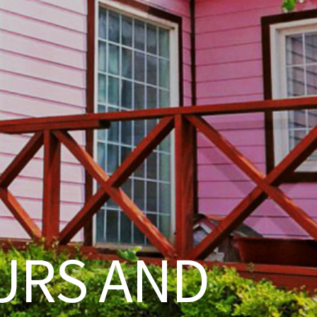
URS AND
S