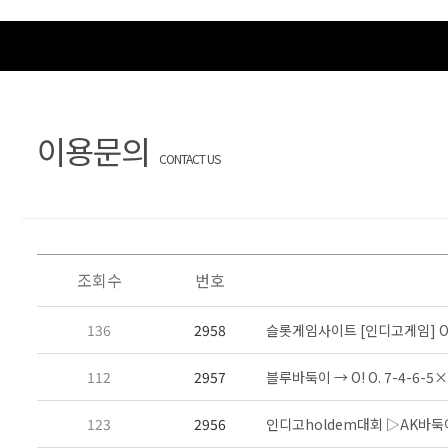
이용문의
CONTACT US
조회수
번호
136
2958
슬롯게임사이트 [인디고게임] O! O. 
112
2957
블루바둑이 → O! O. 7-4-6-5×
123
2956
인디고holdem대회 ▷AK바둑이