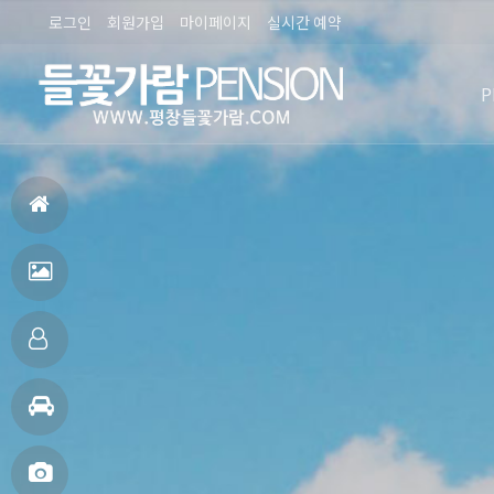
로그인
회원가입
마이페이지
실시간 예약
P
펜션
홈
으
펜
로
션
객
전
실
주