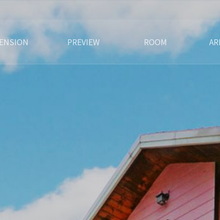
ENSION
PREVIEW
ROOM
AR
지기 인사말
오시는길
특별한서비스
펜션전경
야간전경
주변전경
복층1호실
복층2호실
복층3호실
복층5호실
가족6호실
복층8호실
전체보기
주