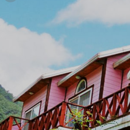
경
안
변
포
내
관
토
광
앨
범