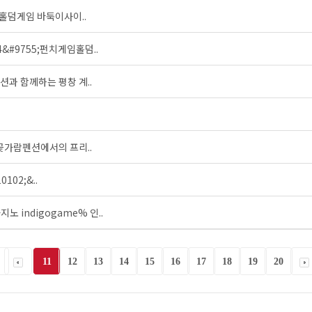
 4) 홀덤게임 바둑이사이..
64&#9755;펀치게임홀덤..
션과 함께하는 평창 계..
가람펜션에서의 프리..
102;&..
­노 indigogame% 인..
11
12
13
14
15
16
17
18
19
20