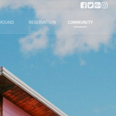
ROUND
RESERVATION
COMMUNITY
변관광지
실시간 예약하기
예약안내
공지사항
이용후기
이용문의
포토앨범