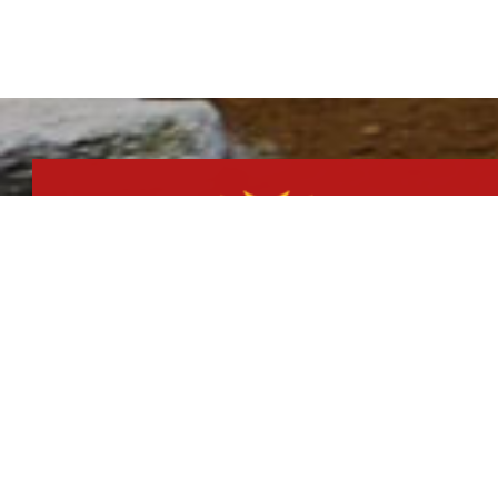
NH BANK
농협 : 352-11372076-13
김택수