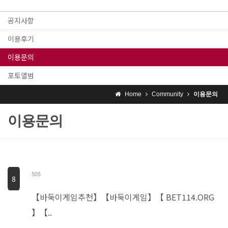
공지사항
이용후기
이용문의
포토앨범
Home
Community
이용문의
이용문의
505
8
【바둑이게임추천】【바둑이게임】【 BET114.ORG
】【..