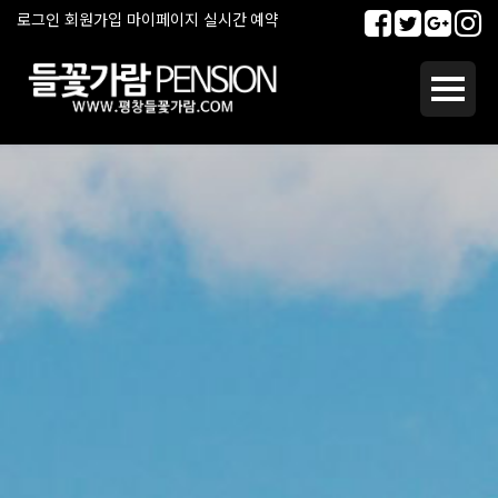
로그인
회원가입
마이페이지
실시간 예약