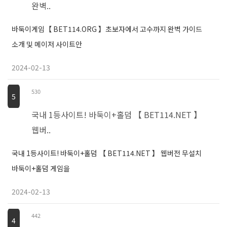
완벽..
바둑이게임【 BET114.ORG 】초보자에서 고수까지 완벽 가이드
소개 및 메이저 사이트안
2024-02-13
530
5
국내 1등사이트! 바둑이+홀덤 【 BET114.NET 】
웹버..
국내 1등사이트! 바둑이+홀덤 【 BET114.NET 】 웹버전 무설치
바둑이+홀덤 게임을
2024-02-13
442
4